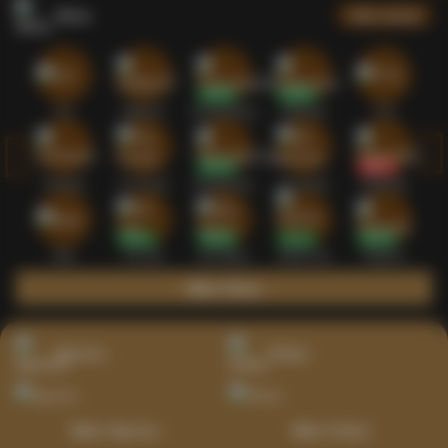
Slots
Lihat semua
Hot
IDNSLOT
PragmaticPlay
Habanero
TTG
Exclusive
Fat Panda
Microgaming
5G Games
Askmeslot
New
PG Soft
Slot Mania
Nolimit City
Playtech
Main Slots
Sports+
Poker
Main Sports+
Main Poker