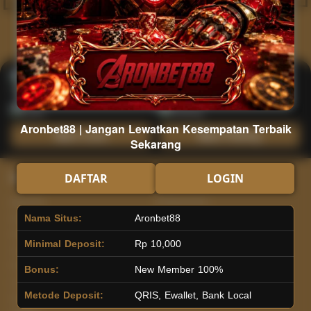
Hot
IDNArcade
PragmaticPlay
Askmeslot
Minigame
Mi
Main Arcade
Lotto
Fishing
Aronbet88 | Jangan Lewatkan Kesempatan Terbaik
Main Lotto
Main Fishing
Sekarang
Quick Links
Aronbet88
DAFTAR
LOGIN
Beranda
Tentang Kami
Sports+
Footer
Nama Situs:
Aronbet88
Slots
Contact
Minimal Deposit:
Rp 10,000
Casino
Deposit
Poker
Withdraw
Bonus:
New Member 100%
Lotto
Referral
Metode Deposit:
QRIS, Ewallet, Bank Local
Arcade
Leaderboard